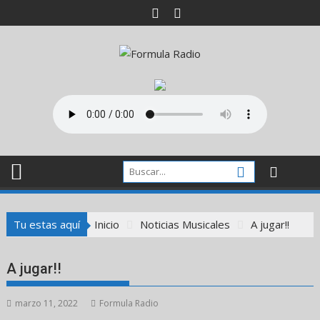
Saltar
al
contenido
Tu estas aquí
Inicio
Noticias Musicales
A jugar!!
A jugar!!
marzo 11, 2022
Formula Radio