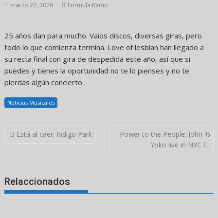
marzo 22, 2026
Formula Radio
25 años dan para mucho. Vaios discos, diversas giras, pero
todo lo que comienza termina. Love of lesbian han llegado a
su recta final con gira de despedida este año, así que si
puedes y tienes la oportunidad no te lo pienses y no te
pierdas algún concierto.
Noticias Musicales
Navegación
Está al caer: Indigo Park
Power to the People: John %
de
Yoko live in NYC
entradas
Relaccionados