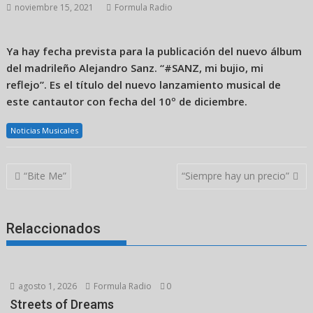
noviembre 15, 2021
Formula Radio
Ya hay fecha prevista para la publicación del nuevo álbum
del madrileño Alejandro Sanz. “#SANZ, mi bujio, mi
reflejo”. Es el título del nuevo lanzamiento musical de
este cantautor con fecha del 10º de diciembre.
Noticias Musicales
Navegación
“Bite Me”
“Siempre hay un precio”
de
entradas
Relaccionados
agosto 1, 2026
Formula Radio
0
Streets of Dreams