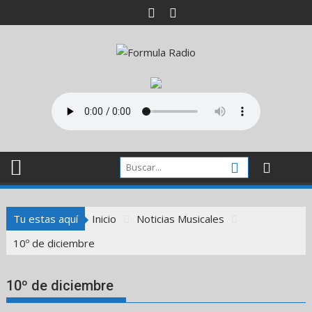
Saltar
al
contenido
Tu estas aquí
Inicio
Noticias Musicales
10º de diciembre
10º de diciembre